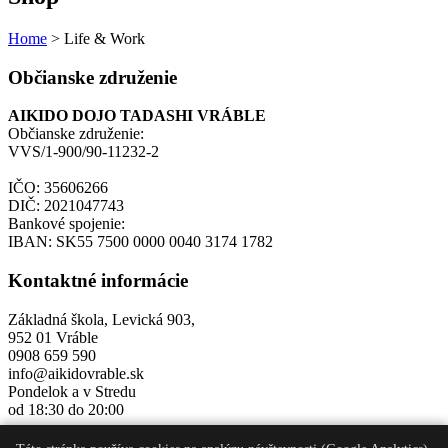
Home
>
Life & Work
Občianske združenie
AIKIDO DOJO TADASHI VRÁBLE
Občianske združenie:
VVS/1-900/90-11232-2
IČO: 35606266
DIČ: 2021047743
Bankové spojenie:
IBAN: SK55 7500 0000 0040 3174 1782
Kontaktné informácie
Základná škola, Levická 903,
952 01 Vráble
0908 659 590
info@aikidovrable.sk
Pondelok a v Stredu
od 18:30 do 20:00
Linky