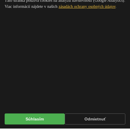
Táto stránka používa cookies na analýzu návštevnosti (Google Analytics).
Viac informácií nájdete v našich
zásadách ochrany osobných údajov
.
Slovenská aikido asociácia Aikikai Slovakia
Instagram Aikido Vráble
Facebook Aikido Vráble
Registrácia do SAA
Novinky
Ochrana osobných údajov
Nastavenia cookies
Aikido Dojo Vráble
Úvod
O nás
Info
Semináre
Nábor
Galéria
Kontakt
WordPress Theme built by
Shufflehound
.
© 2010 - 2026
AikidoVrable.sk
Súhlasím
Odmietnuť