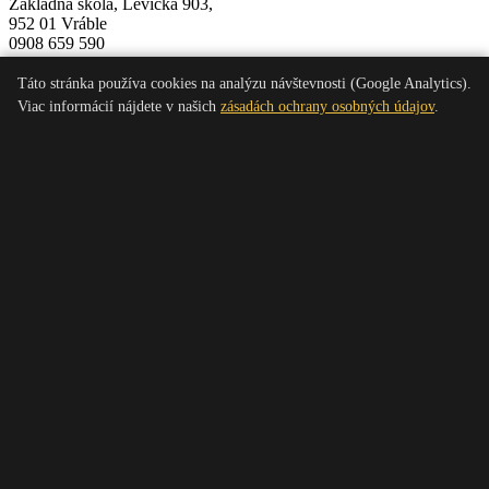
Základná škola, Levická 903,
952 01 Vráble
0908 659 590
info@aikidovrable.sk
Pondelok a v Stredu
Táto stránka používa cookies na analýzu návštevnosti (Google Analytics).
od 18:30 do 20:00
Viac informácií nájdete v našich
zásadách ochrany osobných údajov
.
Linky
Slovenská aikido asociácia Aikikai Slovakia
Instagram Aikido Vráble
Facebook Aikido Vráble
Registrácia do SAA
Novinky
Ochrana osobných údajov
Nastavenia cookies
Aikido Dojo Vráble
Úvod
O nás
Info
Semináre
Nábor
Galéria