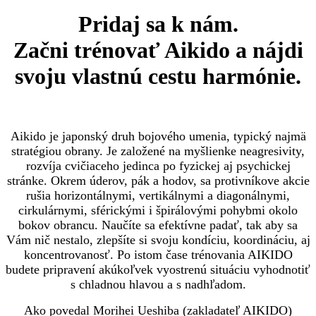
Pridaj sa k nám.
Začni trénovať Aikido a nájdi
svoju vlastnú cestu harmónie.
Aikido je japonský druh bojového umenia, typický najmä
stratégiou obrany. Je založené na myšlienke neagresivity,
rozvíja cvičiaceho jedinca po fyzickej aj psychickej
stránke. Okrem úderov, pák a hodov, sa protivníkove akcie
rušia horizontálnymi, vertikálnymi a diagonálnymi,
cirkulárnymi, sférickými i špirálovými pohybmi okolo
bokov obrancu. Naučíte sa efektívne padať, tak aby sa
Vám nič nestalo, zlepšíte si svoju kondíciu, koordináciu, aj
koncentrovanosť. Po istom čase trénovania AIKIDO
budete pripravení akúkoľvek vyostrenú situáciu vyhodnotiť
s chladnou hlavou a s nadhľadom.
Ako povedal Morihei Ueshiba (zakladateľ AIKIDO)