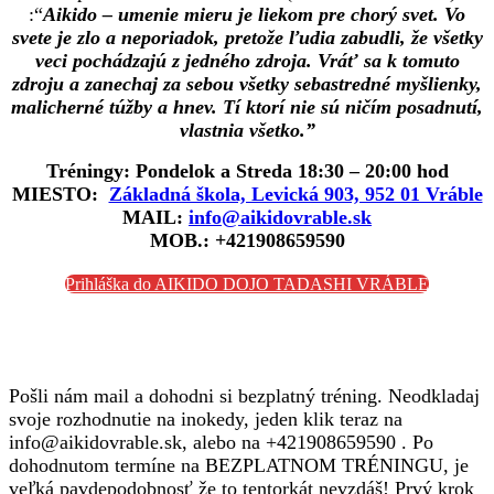
:“
Aikido – umenie mieru je liekom pre chorý svet. Vo
svete je zlo a neporiadok, pretože ľudia zabudli, že všetky
veci pochádzajú z jedného zdroja. Vráť sa k tomuto
zdroju a zanechaj za sebou všetky sebastredné myšlienky,
malicherné túžby a hnev. Tí ktorí nie sú ničím posadnutí,
vlastnia všetko.”
Tréningy: Pondelok a Streda 18:30 – 20:00 hod
MIESTO:
Základná škola, Levická 903, 952 01 Vráble
MAIL:
info@aikidovrable.sk
MOB.: +421908659590
Prihláška do AIKIDO DOJO TADASHI VRÁBLE
Pošli nám mail a dohodni si bezplatný tréning. Neodkladaj
svoje rozhodnutie na inokedy, jeden klik teraz na
info@aikidovrable.sk, alebo na +421908659590 . Po
dohodnutom termíne na BEZPLATNOM TRÉNINGU, je
veľká pavdepodobnosť že to tentorkát nevzdáš! Prvý krok