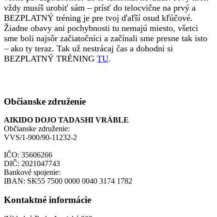
vždy musíš urobiť sám – prísť do telocvične na prvý a
BEZPLATNÝ tréning je pre tvoj ďaľší osud kľúčové.
Žiadne obavy ani pochybnosti tu nemajú miesto, všetci
sme boli najsôr začiatočníci a začínali sme presne tak isto
– ako ty teraz. Tak už nestrácaj čas a dohodni si
BEZPLATNÝ TRÉNING
TU
.
Občianske združenie
AIKIDO DOJO TADASHI VRÁBLE
Občianske združenie:
VVS/1-900/90-11232-2
IČO: 35606266
DIČ: 2021047743
Bankové spojenie:
IBAN: SK55 7500 0000 0040 3174 1782
Kontaktné informácie